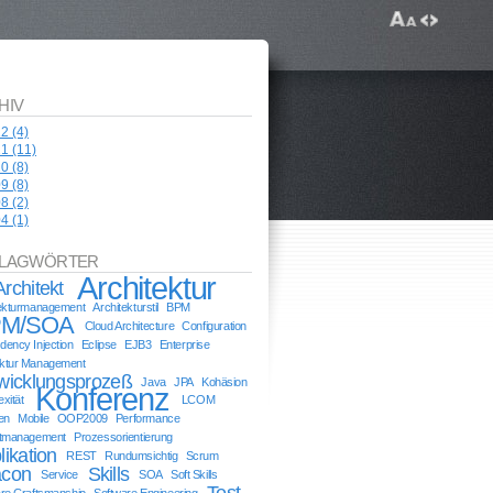
HIV
12
(4)
11
(11)
10
(8)
09
(8)
08
(2)
04
(1)
LAGWÖRTER
Architektur
Architekt
tekturmanagement
Architekturstil
BPM
M/SOA
Cloud Architecture
Configuration
ency Injection
Eclipse
EJB3
Enterprise
ektur Management
wicklungsprozeß
Java
JPA
Kohäsion
Konferenz
xität
LCOM
en
Mobile
OOP2009
Performance
ktmanagement
Prozessorientierung
likation
REST
Rundumsichtig
Scrum
con
Skills
Service
SOA
Soft Skills
Test
re Craftsmanship
Software Engineering