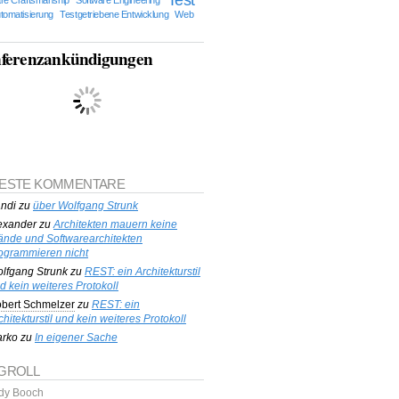
tomatisierung
Testgetriebene Entwicklung
Web
ferenzankündigungen
ESTE KOMMENTARE
ndi
zu
über Wolfgang Strunk
exander
zu
Architekten mauern keine
nde und Softwarearchitekten
ogrammieren nicht
lfgang Strunk
zu
REST: ein Architekturstil
d kein weiteres Protokoll
bert Schmelzer
zu
REST: ein
chitekturstil und kein weiteres Protokoll
rko
zu
In eigener Sache
GROLL
dy Booch