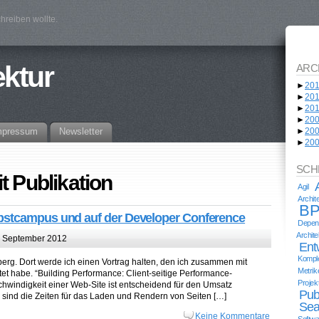
hreiben wollte.
ektur
ARC
►
20
►
20
►
20
►
20
mpressum
Newsletter
►
20
►
20
SCH
t Publikation
Agil
Archi
BP
bstcampus und auf der Developer Conference
Depend
Archit
 September 2012
Ent
Komple
rg. Dort werde ich einen Vortrag halten, den ich zusammen mit
Metrik
 habe. “Building Performance: Client-seitige Performance-
Proje
chwindigkeit einer Web-Site ist entscheidend für den Umsatz
Pub
ei sind die Zeiten für das Laden und Rendern von Seiten […]
Sea
Keine Kommentare
Softwa