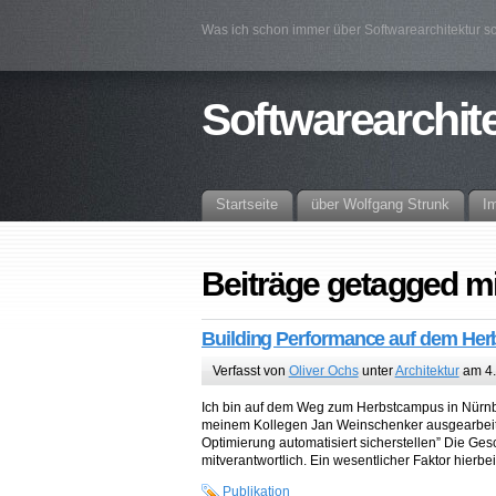
Was ich schon immer über Softwarearchitektur sc
Softwarearchit
Startseite
über Wolfgang Strunk
I
Beiträge getagged mi
Building Performance auf dem Her
Verfasst von
Oliver Ochs
unter
Architektur
am 4.
Ich bin auf dem Weg zum Herbstcampus in Nürnbe
meinem Kollegen Jan Weinschenker ausgearbeitet
Optimierung automatisiert sicherstellen” Die Ges
mitverantwortlich. Ein wesentlicher Faktor hierb
Publikation