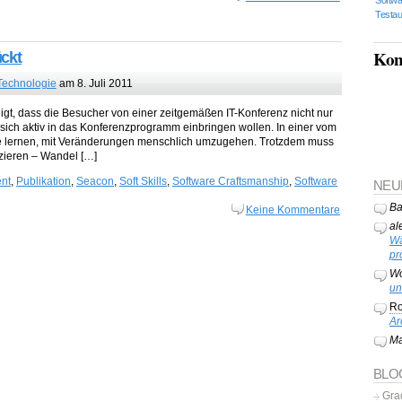
Testau
Kon
ckt
Technologie
am 8. Juli 2011
gt, dass die Besucher von einer zeitgemäßen IT-Konferenz nicht nur
 sich aktiv in das Konferenzprogramm einbringen wollen. In einer vom
e lernen, mit Veränderungen menschlich umzugehen. Trotzdem muss
uzieren – Wandel […]
nt
,
Publikation
,
Seacon
,
Soft Skills
,
Software Craftsmanship
,
Software
NEU
Ba
Keine Kommentare
al
Wä
pr
Wo
un
Ro
Ar
Ma
BLO
Gra