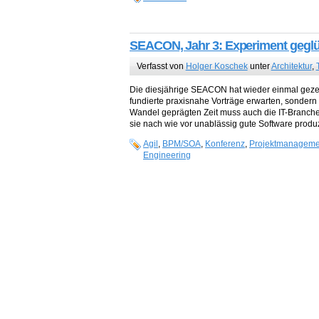
SEACON, Jahr 3: Experiment geglü
Verfasst von
Holger Koschek
unter
Architektur
,
Die diesjährige SEACON hat wieder einmal gezei
fundierte praxisnahe Vorträge erwarten, sondern
Wandel geprägten Zeit muss auch die IT-Branch
sie nach wie vor unablässig gute Software prod
Agil
,
BPM/SOA
,
Konferenz
,
Projektmanageme
Engineering