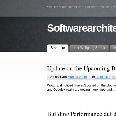
Was ich schon immer über Softwarearchitektur sc
Softwarearchit
Startseite
über Wolfgang Strunk
I
Update on the Upcoming 
Verfasst von
Markus Völter
unter
Architektur
,
Mo
Wow, I just noticed I haven’t posted on the blog for 
and Google+ really are getting more important … I’
Building Performance auf 