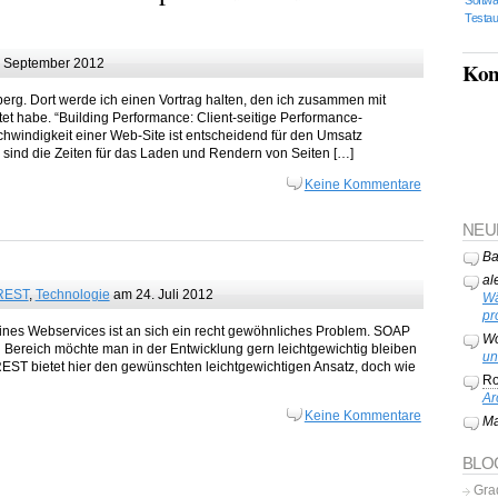
Testau
 September 2012
Kon
rg. Dort werde ich einen Vortrag halten, den ich zusammen mit
 habe. “Building Performance: Client-seitige Performance-
chwindigkeit einer Web-Site ist entscheidend für den Umsatz
ei sind die Zeiten für das Laden und Rendern von Seiten […]
Keine Kommentare
NEU
Ba
al
REST
,
Technologie
am 24. Juli 2012
Wä
pr
ines Webservices ist an sich ein recht gewöhnliches Problem. SOAP
Wo
n Bereich möchte man in der Entwicklung gern leichtgewichtig bleiben
un
ST bietet hier den gewünschten leichtgewichtigen Ansatz, doch wie
Ro
Ar
Keine Kommentare
Ma
BLO
Gra