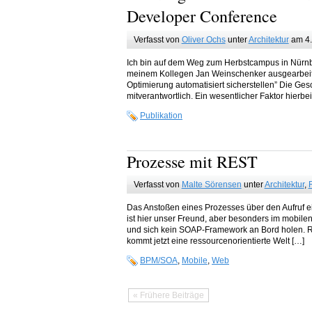
Developer Conference
Verfasst von
Oliver Ochs
unter
Architektur
am 4.
Ich bin auf dem Weg zum Herbstcampus in Nürnbe
meinem Kollegen Jan Weinschenker ausgearbeitet
Optimierung automatisiert sicherstellen” Die Ges
mitverantwortlich. Ein wesentlicher Faktor hierb
Publikation
Prozesse mit REST
Verfasst von
Malte Sörensen
unter
Architektur
,
Das Anstoßen eines Prozesses über den Aufruf e
ist hier unser Freund, aber besonders im mobile
und sich kein SOAP-Framework an Bord holen. RE
kommt jetzt eine ressourcenorientierte Welt […]
BPM/SOA
,
Mobile
,
Web
« Frühere Beiträge