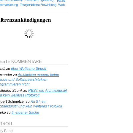
tomatisierung
Testgetriebene Entwicklung
Web
ferenzankündigungen
ESTE KOMMENTARE
ndi
zu
über Wolfgang Strunk
exander
zu
Architekten mauern keine
nde und Softwarearchitekten
ogrammieren nicht
lfgang Strunk
zu
REST: ein Architekturstil
d kein weiteres Protokoll
bert Schmelzer
zu
REST: ein
chitekturstil und kein weiteres Protokoll
rko
zu
In eigener Sache
GROLL
dy Booch