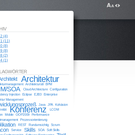
HIV
12
(4)
11
(11)
10
(8)
09
(8)
08
(2)
04
(1)
LAGWÖRTER
Architektur
Architekt
tekturmanagement
Architekturstil
BPM
M/SOA
Cloud Architecture
Configuration
ency Injection
Eclipse
EJB3
Enterprise
ektur Management
wicklungsprozeß
Java
JPA
Kohäsion
Konferenz
xität
LCOM
en
Mobile
OOP2009
Performance
ktmanagement
Prozessorientierung
likation
REST
Rundumsichtig
Scrum
con
Skills
Service
SOA
Soft Skills
Test
re Craftsmanship
Software Engineering