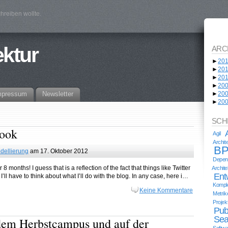
hreiben wollte.
ektur
ARC
►
20
►
20
►
20
►
20
mpressum
Newsletter
►
20
►
20
SCH
Book
Agil
Archi
BP
dellierung
am 17. Oktober 2012
Depend
8 months! I guess that is a reflection of the fact that things like Twitter
Archit
Ent
ll have to think about what I’ll do with the blog. In any case, here i…
Komple
Keine Kommentare
Metrik
Proje
Pub
Sea
dem Herbstcampus und auf der
Softwa