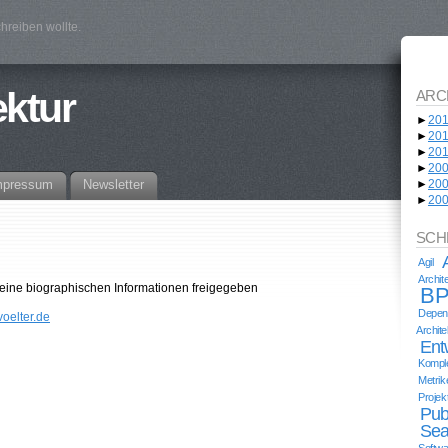
hreiben wollte.
ektur
ARC
►
20
►
20
►
20
►
20
mpressum
Newsletter
►
20
►
20
SCH
Agil
Archi
keine biographischen Informationen freigegeben
BP
Depend
voelter.de
Archit
Ent
Komple
Metrik
Proje
Pub
Sea
Softwa