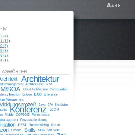
HIV
12
(4)
11
(11)
10
(8)
09
(8)
08
(2)
04
(1)
LAGWÖRTER
Architektur
Architekt
tekturmanagement
Architekturstil
BPM
M/SOA
Cloud Architecture
Configuration
ency Injection
Eclipse
EJB3
Enterprise
ektur Management
wicklungsprozeß
Java
JPA
Kohäsion
Konferenz
xität
LCOM
en
Mobile
OOP2009
Performance
ktmanagement
Prozessorientierung
likation
REST
Rundumsichtig
Scrum
con
Skills
Service
SOA
Soft Skills
Test
re Craftsmanship
Software Engineering