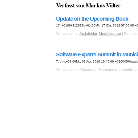
Verfasst von Markus Völter
Update on the Upcoming Book
17. +0100k312012b+01:00Mi., 17 Okt. 2012 07:56:00 +
Verfasst unter
Architektur
,
Modellierung
|
Komment
Software Experts Summit in Munic
7. p.m.+01:00Mi., 07 Apr. 2010 19:45:00 +010045Mittwo
Verfasst unter Allgemein |
Kommentare deaktivier