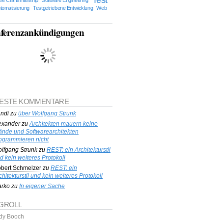
tomatisierung
Testgetriebene Entwicklung
Web
ferenzankündigungen
ESTE KOMMENTARE
ndi
zu
über Wolfgang Strunk
exander
zu
Architekten mauern keine
nde und Softwarearchitekten
ogrammieren nicht
lfgang Strunk
zu
REST: ein Architekturstil
d kein weiteres Protokoll
bert Schmelzer
zu
REST: ein
chitekturstil und kein weiteres Protokoll
rko
zu
In eigener Sache
GROLL
dy Booch