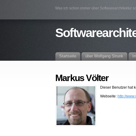
Was ich schon immer über Softwarearchitektur sc
Softwarearchit
Startseite
über Wolfgang Strunk
I
Markus Völter
Dieser Benutzer hat 
Webseite:
http://www.